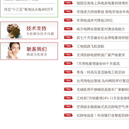
德国北海海上风电发电量持续增长
河北“十三五”将淘汰火电400万千
市场潜力持续释放 厨电市场全年
瓦
年用电成本可降低280亿
南方电网全面恢复对澳送电能力
前七个月安徽全社会用电量保持较
三电线路飞机巡航
天津防静电塑料袋厂家严格要求
7月用电量增速创46个月最高
青海：特高压直流输电工程启动
台湾用电拉警报 岛内网民呼吁重
无锡医用不锈钢容器推车厂家解析
江铃前7月销量增24% 11月首发插
空调箱全截面板式高压静电空气净
抗静电福音！科倍隆打造整套防静