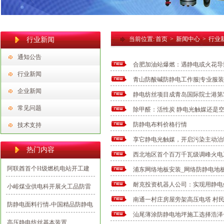
当前位置:
首页
>
新闻中心
>
行业
行业新闻
通知公告
合肥加油站爆燃：遇静电或火花导
行业新闻
青山防酸碱防静电工作服|专业服装
企业新闻
静电纺丝项目成青岛国际院士港第
常见问题
除甲醛：活性炭 静电光触媒还是
防静电布料价格行情
技术支持
享它静电光触媒，开启污染主动治
热门内容
西北地区首个百万千瓦级调峰火电
阿联酋首个H级燃机电站开工建
浦东网络地板安装_网络防静电地
设 中国电建承建
耐克投资机器人公司：实现用静电
小峪煤业供电科开展火工品防雷
南通一村庄房屋旁架高压电塔 村
防静电专项整治行动
防静电面料行情-中国精品防静电
汕尾薄涂防静电地坪施工选择浩泽
面料市场(6.15)
高压静电纺丝基本装置