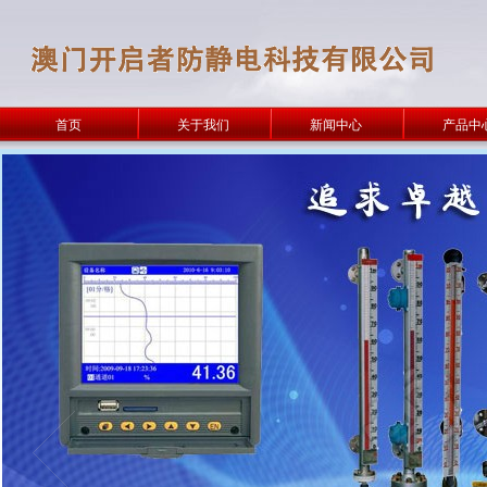
首页
关于我们
新闻中心
产品中