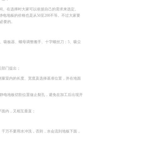
毫米之间。在选择时大家可以依据自己的需求来选定。
静电地板的价格也是从50至200不等。不过大家要
有必要的。
4、吸板器、螺母调整搬手、十字螺丝刀；5、吸尘
关部门提出；
测量室内的长度、宽度及选择基准位置，并在地面
防静电地板切割位置做止裂孔，避免在加工后出现开
平面内，又相互垂直；
：千万不要用水冲洗，否则，水会流到地板下面，