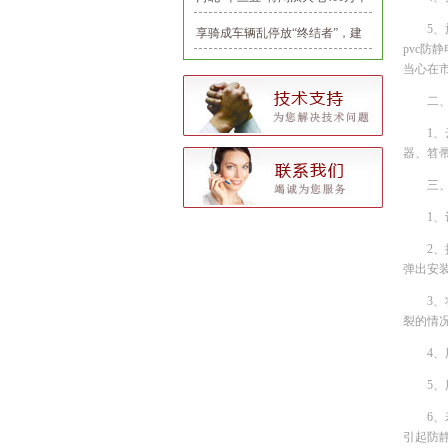
瓦
5、
享骑成车辆乱停放“终结者”，建
pvc防
立首个共享电单车推荐停车点
当心在
二
1
器、笤
三
1
2
弹出安
3
裂的情
4
5
6
引起防