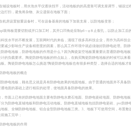
、在铺设地板时，用水泡水平仪逐块找平，活动地板的的高度靠可调支座调节，铺设过
设边打扫，避免将杂物、灰尘遗留在地板下面；
、在机房设置较重设备时，可在设备基座的地板下加装支座，以防地板变形；
、hpl装饰板需要切割或开口加工时，其开口凹角处应制φ6～φ８止裂孔，以防止加工后
着科技水平的不断发展，互联网时代的来临，涌现了很多高科技企业，而作为高科技企
想要减少影响生产设备精密度的因素，那么其工作环境中就必须做好防静电处理。防静
是防静电地板，防静电地板的作用是什么？因为陶瓷架空地板重量要比普通防静电地板
设计的负载要求。陶瓷防静电地板的特点如上，在购买陶瓷防静电地板的时候可以来看
地板。陶瓷防静电地板怎么挑选?陶瓷防静电地板也有很多种类型，选择合适的地板才
、防静电地板的概念
谓防静电地板，顾名思义就是具有防静电效果的地面地板。由于普通的地面并不具备防
普通地面的基础上进行相应的处理，使地面具备防静电的效果。
前，市面上已有的防静电地面主要有防静电水磨石地面、防静电瓷砖地面、防静电地板、
可分为防静电直铺地板和防静电活动地板。防静电直铺地板包括防静电瓷砖、pvc防静
电地板、全钢防静电地板、铝合金型防静电地板三类。3、地板下可使用空间，布置敷
板前施工完毕；
、防静电地板的作用