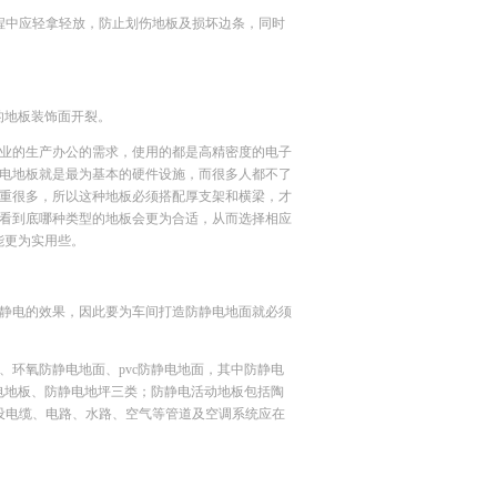
程中应轻拿轻放，防止划伤地板及损坏边条，同时
的地板装饰面开裂。
业的生产办公的需求，使用的都是高精密度的电子
电地板就是最为基本的硬件设施，而很多人都不了
重很多，所以这种地板必须搭配厚支架和横梁，才
看到底哪种类型的地板会更为合适，从而选择相应
能更为实用些。
静电的效果，因此要为车间打造防静电地面就必须
环氧防静电地面、pvc防静电地面，其中防静电
电地板、防静电地坪三类；防静电活动地板包括陶
设电缆、电路、水路、空气等管道及空调系统应在