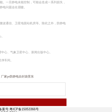
能。一旦静电未能控制，可能会造成一系列损失，
静电问题迫在眉睫。
微波通信、卫星地面站机房等。除此之外，防静电
心。
理中心、气象卫星中心、新闻出版中心。
洁净车间。
：
厂家pe防静电自封袋景东
rved备案号:粤ICP备15053366号