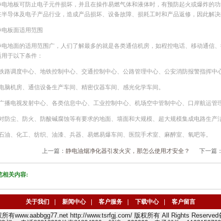
静电地板可防止电子元件损坏，并且在操作易燃气体和液体时，有预防起火或爆炸的功
在半导体及电子产品行业，造成产品损坏、设备故障、损耗工时和产品返修，因此解决
静电板面适用范围
静电地面的适用范围广，人们了解最多的就是各类通信机房，如程控电话、移动通信、
适用于以下条件：
、铁路调度中心、地铁控制中心、交通控制中心、公路管理中心、公安消防报警指挥中
、电脑机房、通信设备生产车间、精密仪器车间、感光化学车间。
、广播电视发射中心、各类信息中心、工业控制中心、机场空中管制中心、口岸航运管
、对防尘、防火、防酸碱腐蚀等有要求的地面、墙面和大规模、超大规模集成电路生产
、石油、化工、纺织、油漆、兵器、易燃易爆车间、医院手术室、麻醉室、氧吧等。
上一篇：
静电油烟净化器引发火灾，那怎么使用才安全？
下一篇
览相关内容:
关于我们
|
新闻中心
|
客户服务
|
下载中心
|
客户留言
版权所有www.aabbgg77.net http://www.tsrfgj.com/ 版权所有 All Rights Rese