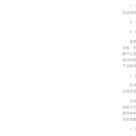
7
应边铺
8
9
随
设备。
解什么
能达到
产品的
1
所
在原本
目
地板又
瓷防静
安装地
3