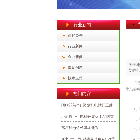
行业新闻
通知公告
行业新闻
企业新闻
关于地
常见问题
防静电
技术支持
关
瓷防静
热门内容
一
阿联酋首个H级燃机电站开工建
1
设 中国电建承建
小峪煤业供电科开展火工品防雷
2
防静电专项整治行动
高压静电纺丝基本装置
3
河北“十三五”将淘汰火电400万千
4