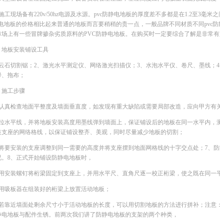
施工现场备有220v/50hz电源及水源。pvc防静电地板的厚度差不多都是在1.2至3
静电地板的价格相比起来普通的地板而言要稍稍的贵一点，一般品牌不同材质不同pvc防
市场上有一些冒牌掺杂劣质原料的PVC防静电地板。在购买时一定要综合了解是非常
、地板安装铺设工具
、云石切割锯；2、激光水平测定仪、网络激光扫描仪；3、水泡水平仪、卷尺、墨线；
帚、拖布；
、施工步骤
、认真检查地面平整度及墙面垂直度，如发现有重大缺陷或需要局部改造，应向甲方有
、拉水平线，并将地板安装高度用墨线弹到墙面上，保证铺设后的地板在同一水平内，
装支座的网络格线，以保证铺设整齐、美观，同时尽量减少地板的切割；
、将要安装的支座调整到同一需要的高度并将支座摆到地面网格线的十字交点处；7、
况。8、正式开始铺设防静电地板时，
、用安装螺钉将桁梁固定到支座上，并用水平尺、直角尺逐一校正桁梁，使之既在同一
、用吸板器在组装好的桁梁上放置活动地板；
、若靠近墙面处剩余尺寸小于活动地板的长度，可以用切割地板的方法进行拼补；注意
静电地板与配件生锈。前两次我们讲了防静电地板的支架的两个种类，