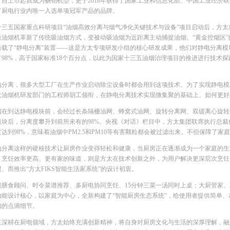
，自上市起就成为畅销机型，更于2018年获得了国家工业和信息化部、中国工业经济联
了厨电行业内唯一入选单项冠军产品的品牌。
十三五国家重点科研项目“油烟高效分离与烟气净化关键技术与设备”项目启动后，方
吸油烟机革新了传统吸油烟方式，变被动吸油烟为近距离主动捕捉油烟。“黄金控烟区
搭载了“静电分离”装置——这是方太专项研发小组的核心研发成果，他们对静电分离模
了98%，高于国家标准18个百分点，以此为国家十三五油烟治理项目的推进进行技术探
电分离，很多大型工厂在生产作业启动除尘设备时都会用到这项技术。为了实现静电模
太油烟机研发部门的工程师胡工领衔，在静电分离技术实现微集聚的基础上、如何更好
烟在到达静电模块前，会经过长条隔栅油网、蜂窝式油网、旋转分离网、双级离心旋转
模块后，分离度攀升到前所未有的98%。央视《对话》栏目中，方太集团联席执行总裁
达到98%，意味着油烟中PM2.5和PM10等有害颗粒都会被过滤出来。不但保障了
电分离这样的硬核技术让厨房作业变得轻松和健康，当厨房正在逐渐成为一个家庭的生
、烹饪效率更高、更有家的味道，则是方太在技术创新之外，为用户解决更深层次烹饪
、而推出“方太FIKS智能生活家系统”的设计初衷。
能膳食顾问、时令菜谱推荐、多厨电协同烹饪、15分钟三菜一汤同时上桌；大厨管家
功能设计核心，以家庭为中心，全新构建了“智能厨房生态系统”，给使用者提供简单
知的点滴细节。
直深耕在厨电领域，方太始终充满创新精神，将自身对厨房文化与生活的深厚理解，融