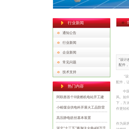
行业新闻
通知公告
行业新闻
企业新闻
“设计
常见问题
配件，
技术支持
“
配件，
热门内容
中
阿联酋首个H级燃机电站开工建
风。如
下，方
设 中国电建承建
小峪煤业供电科开展火工品防雷
作更轻松
防静电专项整治行动
高压静电纺丝基本装置
作为厨
河北“十三五”将淘汰火电400万千