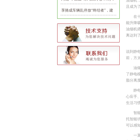
油烟机
且成为
瓦
享骑成车辆乱停放“终结者”，建
在
立首个共享电单车推荐停车点
能升降
油烟机
离达到
说到静
前，方
油
了静电
脂分离度
静
心应手
生活习惯
智
托智能
可以感
一