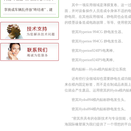
其中一项应用领域是薄膜复卷。这一过
瓦
享骑成车辆乱停放“终结者”，建
面，并对设备操作人员造成令身体不适的电击
静电荷。在其他应用领域，静电荷也会造
立首个共享电单车推荐停车点
的喷墨设备造成电路故障，等等。使用密
密其Hyperion 994CG 静电发生器。
密其Hyperion 994CG 静电发生器。
密其Hyperion924IPS电离棒。
密其Hyperion924IPS电离棒。
模内贴标—Hydra模内贴标定位系统
还有些行业领域却也需要静电生成功能
来在模内固定标签，而不是在制成品表面
位就会产生废品。运用密其的Hydra模
密其Hydra994模内贴标静电发生头。
密其Hydra994模内贴标静电发生头。
“密其所具有的创新技术与专业技能，
海国际橡塑展为我们提供了一个理想的平台