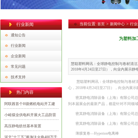
当前位置:
>
>
首页
新闻中心
行业
行业新闻
通知公告
为塑料加工
行业新闻
企业新闻
慧聪塑料网讯：全球静电控制与卷材清洁
常见问题
2018年4月24日至27日），向业内展示静
技术支持
慧聪塑料网讯：全球静电控制与卷材清
心，2018年4月24日至27日），向业内
热门内容
密其静电消除设备（上海）有限公司
阿联酋首个H级燃机电站开工建
到本届展会的最新产品，都是针对不同领
设 中国电建承建
密其静电消除设备（上海）有限公司
小峪煤业供电科开展火工品防雷
防静电专项整治行动
密其静电消除设备（上海）有限公司
高压静电纺丝基本装置
薄膜复卷—Hyperion电离棒
河北“十三五”将淘汰火电400万千