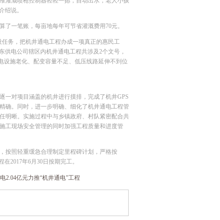
准灌溉喷枪控制器轻轻一摁，自动出水，老人小孩
祥介绍说。
了一笔账，每亩地每年可节省灌溉费用70元。
任务，把机井通电工程办成一项真正的惠民工
宁东供电公司辖区内机井通电工程共涉及2个文号，
井供电设施老化、配变容量不足、低压线路延伸不到位
一对项目涵盖的机井进行摸排，完成了机井GPS
精确。同时，进一步明确、细化了机井通电工程管
任明晰。实施过程中与乡镇政府、村队紧密配合共
施工现场安全管理的同时加强工程质量和进度管
，按照轻重缓急合理制定里程碑计划，严格按
2017年6月30日按期完工。
电2.04亿元力推“机井通电”工程