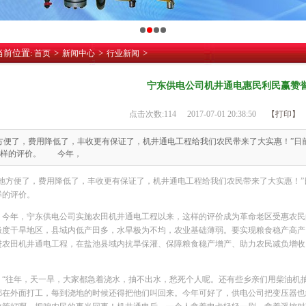
当前位置:
>
>
>
首页
新闻中心
行业新闻
宁东供电公司机井通电惠民利民赢赞
点击次数:
114
2017-07-01 20:38:50
【打印】
方便了，费用降低了，丰收更有保证了，机井通电工程给我们农民带来了大实惠！”日
这样的评价。 今年，
浇地方便了，费用降低了，丰收更有保证了，机井通电工程给我们农民带来了大实惠！
样的评价。
年，宁东供电公司实施农田机井通电工程以来，这样的评价成为革命老区受惠农民
极度干旱地区，县域内低产田多，水旱极为不均，农业基础薄弱。要实现粮食稳产高产
进农田机井通电工程，在盐池县域内抗旱保灌、保障粮食稳产增产、助力农民减负增收
往年，天一旱，大家都急着浇水，抽不出水，愁死个人呢。还有些乡亲们用柴油机抽
都在外面打工，每到浇地的时候还得把他们叫回来。今年可好了，供电公司把变压器也