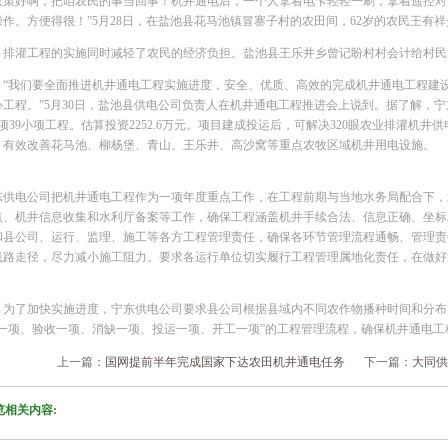
政策好啊，把咱农民的事当回事！机井通电后，一个人拿着电卡轻轻一刷，拿着遥控对
作。方便得很！”5月28日，在盐池县花马池镇冒寨子村的农田间，62岁的农民王有
灌工程的实施同时减轻了农民的经济负担。盐池县王乐井乡曾记盼村村会计给村民算
我们要全面推进机井通电工程实施进度，安全、优质、高效的完成机井通电工程建设
心工程。”5月30日，盐池县供电公司负责人在机井通电工程推进会上说到。据了解，
项39小项工程。估算投资2252.6万元。项目建成投运后，可解决320眼农业排灌机
，有效改善花马池、柳杨堡、青山、王乐井、高沙窝等重点农牧区域机井用电设施。
电公司把机井通电工程作为一项年度重点工作，在工程前期与当地水务局配合下，逐
点、机井信息收集和水利厅备案等工作，确保工程涵盖机井手续合法、信息正确、坐标
和县公司、运行、监理、施工等各方工程管理责任，确保各环节管理流程通畅、管理责
线路走径，尽力减小施工阻力。要求各运行单位切实履行工程管理属地化责任，在做好
了加快实施进度，宁东供电公司要求县公司根据县域内不同农作物播种时间和分布
一项、验收一项、消缺一项、投运一项、开工一项”的工程管理流程，确保机井通电工程在
上一篇：
国网提前半年完成国家下达农田机井通电任务
下一篇：
大同供
览相关内容: