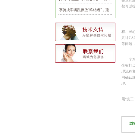
是党的
都可以操
瓦
享骑成车辆乱停放“终结者”，建
排
立首个共享电单车推荐停车点
“
程、民
共计7大
等问题
宁东供
坐标打
理流程
同确认
理。
为
照“完工
浏