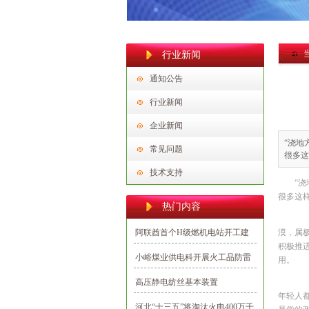
行业新闻
通知公告
行业新闻
企业新闻
“浇地
常见问题
很多
技术支持
“
很多这
热门内容
今
阿联酋首个H级燃机电站开工建
漠，属
积极推
设 中国电建承建
小峪煤业供电科开展火工品防雷
用。
防静电专项整治行动
高压静电纺丝基本装置
“
年轻人
河北“十三五”将淘汰火电400万千